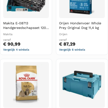
Makita E-08713
Orijen Hondenvoer Whole
Handgereedschapsset 120-
Prey Original Dog 11,4 kg
delig in Mbox
Makita
Orijen
vanaf
vanaf
€ 90,99
€ 87,29
Vergelijk 4 winkels
Vergelijk 6 winkels