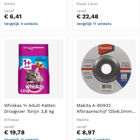
Gravy Ultra Light 85 gr
Altrex
Royal Canin
vanaf
vanaf
€ 6,41
€ 22,48
Vergelijk 4 winkels
Vergelijk 11 winkels
Whiskas 1+ Adult Katten
Makita A-80933
Droogvoer Tonijn 3,8 kg
Afbraamschijf 125x6,0mm
staal
Whiskas
Makita
vanaf
vanaf
€ 19,78
€ 8,97
Vergelijk 11 winkels
Vergelijk 2 winkels