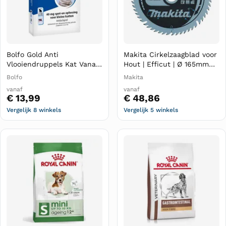
Bolfo Gold Anti
Makita Cirkelzaagblad voor
Vlooiendruppels Kat Vanaf
Hout | Efficut | Ø 165mm
1 kg 2 pipetten
Asgat 20mm 56T - B-57336
Bolfo
Makita
vanaf
vanaf
€ 13,99
€ 48,86
Vergelijk 8 winkels
Vergelijk 5 winkels