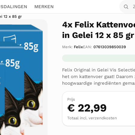
Zoek o
JSDALINGEN
MERKEN
i 12 x 85 gr
4x Felix Kattenvoe
in Gelei 12 x 85 gr
Merk:
Felix
EAN:
07613039850039
Felix Original in Gelei Vis Selec
het om kattenvoer gaat! Daarom z
hoogwaardige ingrediënten gema
Prijs
€ 22,99
Totaal incl. verzendkosten