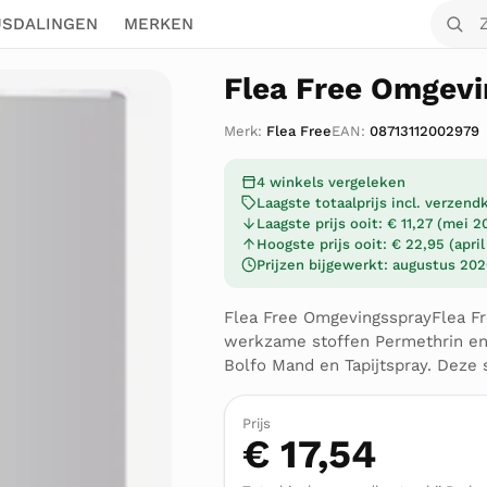
Zoek o
JSDALINGEN
MERKEN
Flea Free Omgevi
Merk:
Flea Free
EAN:
08713112002979
4 winkels vergeleken
Laagste totaalprijs incl. verzen
Laagste prijs ooit: € 11,27 (mei 2
Hoogste prijs ooit: € 22,95 (apri
Prijzen bijgewerkt: augustus 20
Flea Free OmgevingssprayFlea F
werkzame stoffen Permethrin en 
Bolfo Mand en Tapijtspray. Deze
Prijs
€ 17,54