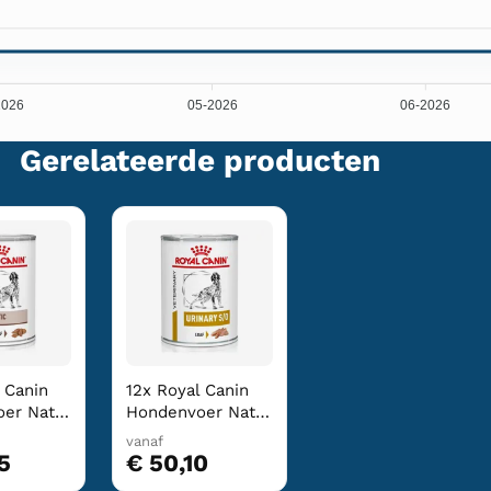
2026
05-2026
06-2026
Gerelateerde producten
 Canin
12x Royal Canin
er Nat
Hondenvoer Nat
20 gr
Urinary S/O 410 gr
vanaf
5
€ 50,10