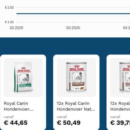
€ 2.00
€ 1.00
02-2026
03-2026
04-
Royal Canin
12x Royal Canin
12x Royal
Hondenvoer
Hondenvoer Nat
Hondenvo
Droog Satiety
Gastrointestinal
Hepatic 4
vanaf
vanaf
vanaf
Weight
400 gr
€ 44,65
€ 50,49
€ 39,7
Management 6 kg