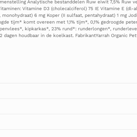
amenstelling Analytische bestanddelen Ruw eiwit 7,5% Ruw 
taminen: Vitamine D3 (cholecalciferol) 75 IE Vitamine E (dl
monohydraat) 6 mg Koper (II sulfaat, pentahydraat) 1 mg Jodi
ogde tijm* komt overeen met 1,1% tijm*, 0,1% gedroogde pete
penvlees*, kipkarkas*, 23% rund*: runderlongen*, runderleve
2 dagen houdbaar in de koelkast. FabrikantYarrah Organic Pe