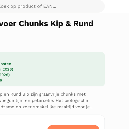
p product of EAN...
nvoer Chunks Kip & Rund
dkosten
ri 2026)
 2026)
26
p en Rund Bio zijn graanvrije chunks met
voegde tijm en peterselie. Het biologische
dzame en zeer smakelijke maaltijd voor je…