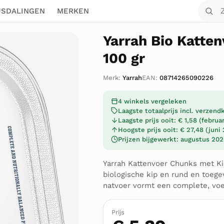
Zoek o
JSDALINGEN
MERKEN
Yarrah Bio Katte
100 gr
Merk:
Yarrah
EAN:
08714265090226
4 winkels vergeleken
Laagste totaalprijs incl. verzen
Laagste prijs ooit: € 1,58 (februa
Hoogste prijs ooit: € 27,48 (juni
Prijzen bijgewerkt: augustus 20
Yarrah Kattenvoer Chunks met Ki
biologische kip en rund en toege
natvoer vormt een complete, voe
Prijs