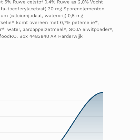
vet 5% Ruwe celstof 0,4% Ruwe as 2,0% Vocht
-alfa-tocoferylacetaat) 30 mg Sporenelementen
um (calciumjodaat, watervrij) 0,5 mg
rselie* komt overeen met 0,7% peterselie*,
r*, water, aardappelzetmeel*, SOJA eiwitpoeder*,
tfoodP.O. Box 4483840 AK Harderwijk