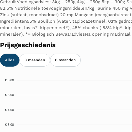
GebruikVoedingsadvies: 3kg - 250g 4kg - 250g 5kg - 300g S
82,5% Nutritionele toevoegingsmiddelen/kg Taurine 450 mg Vi
Zink (sulfaat, monohydraat) 20 mg Mangaan (mangaanfulsfaat, 
Ingrediënten55% Bouillon (water, tapiocazetmeel, 0,1% gedro
mineralen, lavas*, kippenmeel*), 45% chunks ( 58% kip*: kip
mineralen). *= Biologisch BewaaradviesNa opening maximaal 
Prijsgeschiedenis
Alles
3 maanden
6 maanden
€ 6.00
€ 5.00
€ 4.00
€ 3.00