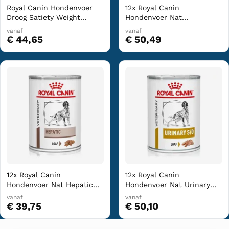
Royal Canin Hondenvoer
12x Royal Canin
Droog Satiety Weight
Hondenvoer Nat
Management 6 kg
Gastrointestinal 400 gr
vanaf
vanaf
€ 44,65
€ 50,49
12x Royal Canin
12x Royal Canin
Hondenvoer Nat Hepatic
Hondenvoer Nat Urinary
420 gr
S/O 410 gr
vanaf
vanaf
€ 39,75
€ 50,10