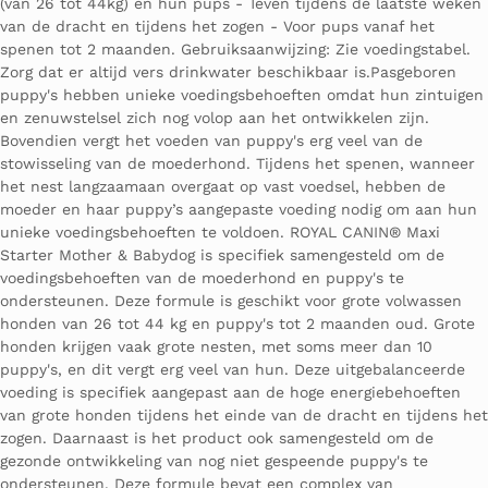
(van 26 tot 44kg) en hun pups - Teven tijdens de laatste weken
van de dracht en tijdens het zogen - Voor pups vanaf het
spenen tot 2 maanden. Gebruiksaanwijzing: Zie voedingstabel.
Zorg dat er altijd vers drinkwater beschikbaar is.Pasgeboren
puppy's hebben unieke voedingsbehoeften omdat hun zintuigen
en zenuwstelsel zich nog volop aan het ontwikkelen zijn.
Bovendien vergt het voeden van puppy's erg veel van de
stowisseling van de moederhond. Tijdens het spenen, wanneer
het nest langzaamaan overgaat op vast voedsel, hebben de
moeder en haar puppy’s aangepaste voeding nodig om aan hun
unieke voedingsbehoeften te voldoen. ROYAL CANIN® Maxi
Starter Mother & Babydog is specifiek samengesteld om de
voedingsbehoeften van de moederhond en puppy's te
ondersteunen. Deze formule is geschikt voor grote volwassen
honden van 26 tot 44 kg en puppy's tot 2 maanden oud. Grote
honden krijgen vaak grote nesten, met soms meer dan 10
puppy's, en dit vergt erg veel van hun. Deze uitgebalanceerde
voeding is specifiek aangepast aan de hoge energiebehoeften
van grote honden tijdens het einde van de dracht en tijdens het
zogen. Daarnaast is het product ook samengesteld om de
gezonde ontwikkeling van nog niet gespeende puppy's te
ondersteunen. Deze formule bevat een complex van