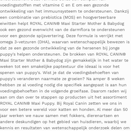
voedingsstoffen met vitamine C en E om een gezonde
ontwikkeling van het immuunsysteem te ondersteunen. Dankzij
een combinatie van prebiotica (MOS) en hoogverteerbare
eiwitten helpt ROYAL CANIN® Maxi Starter Mother & Babydog
ook een gezond evenwicht van de darmflora te ondersteunen
voor een gezonde spijsvertering. Deze formule is verrijkt met
omega 3-vetzuren (DHA), waarvan wetenschappelijk bewezen is
dat ze een gezonde ontwikkeling van de hersenen bij jonge
puppy's helpen ondersteunen. De brokken van ROYAL CANIN®
Maxi Starter Mother & Babydog zijn gemakkelijk in het water te
weken tot een smakelijke paptextuur die ideaal is voor het
spenen van puppy's. Wist je dat de voedingsbehoeften van
puppy's veranderen naarmate ze groeien? Na amper 8 weken
hebben ze al voeding nodig die specifiek aangepast is aan hun
voedingsbehoeften in de volgende groeifase. Daarom raden wij
aan om dan over te stappen op producten uit het assortiment
ROYAL CANIN® Maxi Puppy. Bij Royal Canin zetten we ons in
voor een betere wereld voor katten en honden. Al meer dan 50
jaar werken we nauw samen met fokkers, dierenartsen en
andere deskundigen op het gebied van huisdieren, waarbij we
kennis en resultaten van wetenschappelijk onderzoek delen om