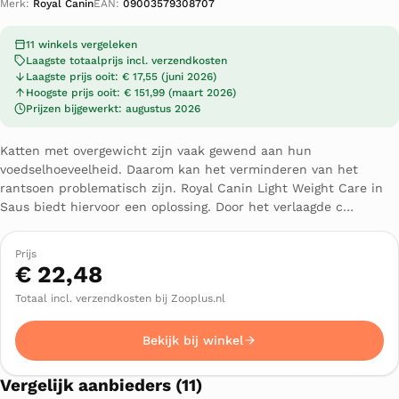
Merk:
Royal Canin
EAN:
09003579308707
11 winkels vergeleken
Laagste totaalprijs incl. verzendkosten
Laagste prijs ooit: € 17,55 (juni 2026)
Hoogste prijs ooit: € 151,99 (maart 2026)
Prijzen bijgewerkt: augustus 2026
Katten met overgewicht zijn vaak gewend aan hun
voedselhoeveelheid. Daarom kan het verminderen van het
rantsoen problematisch zijn. Royal Canin Light Weight Care in
Saus biedt hiervoor een oplossing. Door het verlaagde c…
Prijs
€ 22,48
Totaal incl. verzendkosten bij Zooplus.nl
Bekijk bij winkel
Vergelijk aanbieders (11)