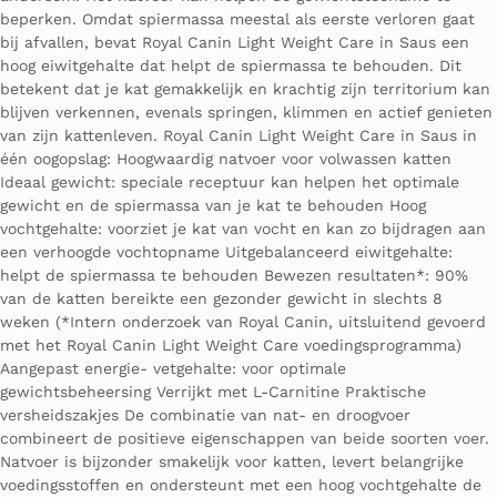
beperken. Omdat spiermassa meestal als eerste verloren gaat
bij afvallen, bevat Royal Canin Light Weight Care in Saus een
hoog eiwitgehalte dat helpt de spiermassa te behouden. Dit
betekent dat je kat gemakkelijk en krachtig zijn territorium kan
blijven verkennen, evenals springen, klimmen en actief genieten
van zijn kattenleven. Royal Canin Light Weight Care in Saus in
één oogopslag: Hoogwaardig natvoer voor volwassen katten
Ideaal gewicht: speciale receptuur kan helpen het optimale
gewicht en de spiermassa van je kat te behouden Hoog
vochtgehalte: voorziet je kat van vocht en kan zo bijdragen aan
een verhoogde vochtopname Uitgebalanceerd eiwitgehalte:
helpt de spiermassa te behouden Bewezen resultaten*: 90%
van de katten bereikte een gezonder gewicht in slechts 8
weken (*Intern onderzoek van Royal Canin, uitsluitend gevoerd
met het Royal Canin Light Weight Care voedingsprogramma)
Aangepast energie- vetgehalte: voor optimale
gewichtsbeheersing Verrijkt met L-Carnitine Praktische
versheidszakjes De combinatie van nat- en droogvoer
combineert de positieve eigenschappen van beide soorten voer.
Natvoer is bijzonder smakelijk voor katten, levert belangrijke
voedingsstoffen en ondersteunt met een hoog vochtgehalte de