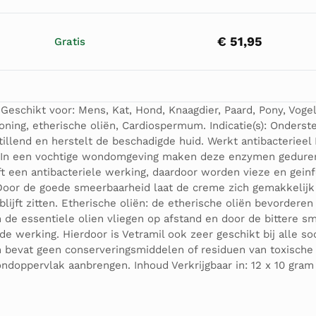
€ 51,95
Gratis
Geschikt voor: Mens, Kat, Hond, Knaagdier, Paard, Pony, Voge
, honing, etherische oliën, Cardiospermum. Indicatie(s): Onder
tillend en herstelt de beschadigde huid. Werkt antibacteriee
n. In een vochtige wondomgeving maken deze enzymen gedure
ft een antibacteriele werking, daardoor worden vieze en gei
Door de goede smeerbaarheid laat de creme zich gemakkelijk
lijft zitten. Etherische oliën: de etherische oliën bevorderen
e essentiele olien vliegen op afstand en door de bittere sma
e werking. Hierdoor is Vetramil ook zeer geschikt bij alle s
 bevat geen conserveringsmiddelen of residuen van toxische s
ondoppervlak aanbrengen. Inhoud Verkrijgbaar in: 12 x 10 gra