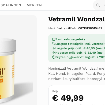
Zoek o
JSDALINGEN
MERKEN
Vetramil Wondzal
Merk:
Vetramil
EAN:
08717438010427
5 winkels vergeleken
Laagste totaalprijs incl. verzen
Laagste prijs ooit: € 46,55 (mei 
Hoogste prijs ooit: € 52,49 (mei
Prijzen bijgewerkt: augustus 20
Honingzalf Vetramil Wondzalf met
Kat, Hond, Knaagdier, Paard, Pony
natrium-laurylsulfaat, isopropyl-
Prijs
€ 49,99