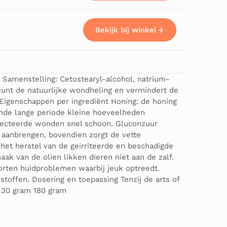
Bekijk bij winkel
l Samenstelling: Cetostearyl-alcohol, natrium-
steunt de natuurlijke wondheling en vermindert de
l Eigenschappen per ingrediënt Honing: de honing
nde lange periode kleine hoeveelheden
nfecteerde wonden snel schoon. Gluconzuur
 aanbrengen, bovendien zorgt de vette
 het herstel van de geirriteerde en beschadigde
ak van de olien likken dieren niet aan de zalf.
oorten huidproblemen waarbij jeuk optreedt.
toffen. Dosering en toepassing Tenzij de arts of
m 30 gram 180 gram