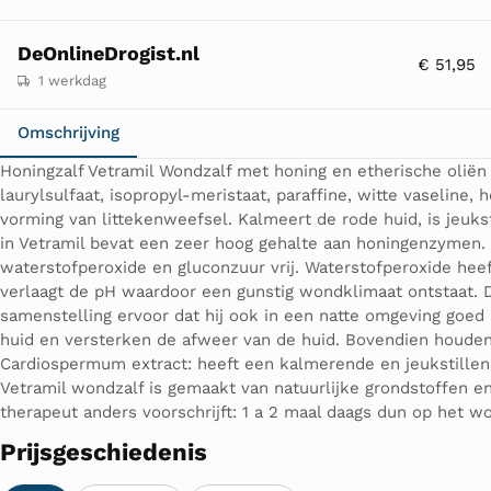
DeOnlineDrogist.nl
€ 51,95
1 werkdag
Omschrijving
Honingzalf Vetramil Wondzalf met honing en etherische oliën 
laurylsulfaat, isopropyl-meristaat, paraffine, witte vaseline
vorming van littekenweefsel. Kalmeert de rode huid, is jeuks
in Vetramil bevat een zeer hoog gehalte aan honingenzyme
waterstofperoxide en gluconzuur vrij. Waterstofperoxide hee
verlaagt de pH waardoor een gunstig wondklimaat ontstaat. 
samenstelling ervoor dat hij ook in een natte omgeving goed b
huid en versterken de afweer van de huid. Bovendien houden d
Cardiospermum extract: heeft een kalmerende en jeukstillend
Vetramil wondzalf is gemaakt van natuurlijke grondstoffen en
therapeut anders voorschrijft: 1 a 2 maal daags dun op het w
Prijsgeschiedenis