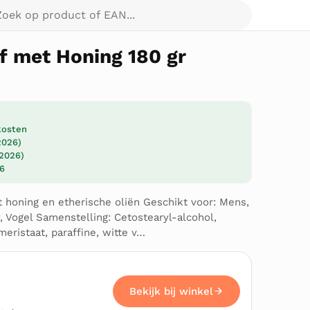
p product of EAN...
f met Honing 180 gr
dkosten
2026)
 2026)
26
 honing en etherische oliën Geschikt voor: Mens,
, Vogel Samenstelling: Cetostearyl-alcohol,
meristaat, paraffine, witte v…
Bekijk bij winkel