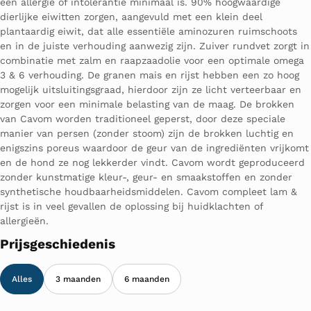
een allergie of intolerantie minimaal is. 90% hoogwaardige
dierlijke eiwitten zorgen, aangevuld met een klein deel
plantaardig eiwit, dat alle essentiële aminozuren ruimschoots
en in de juiste verhouding aanwezig zijn. Zuiver rundvet zorgt in
combinatie met zalm en raapzaadolie voor een optimale omega
3 & 6 verhouding. De granen mais en rijst hebben een zo hoog
mogelijk uitsluitingsgraad, hierdoor zijn ze licht verteerbaar en
zorgen voor een minimale belasting van de maag. De brokken
van Cavom worden traditioneel geperst, door deze speciale
manier van persen (zonder stoom) zijn de brokken luchtig en
enigszins poreus waardoor de geur van de ingrediënten vrijkomt
en de hond ze nog lekkerder vindt. Cavom wordt geproduceerd
zonder kunstmatige kleur-, geur- en smaakstoffen en zonder
synthetische houdbaarheidsmiddelen. Cavom compleet lam &
rijst is in veel gevallen de oplossing bij huidklachten of
allergieën.
Prijsgeschiedenis
Alles
3 maanden
6 maanden