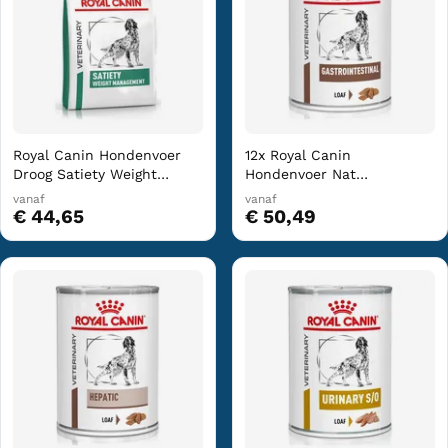
Royal Canin Hondenvoer
12x Royal Canin
Droog Satiety Weight
Hondenvoer Nat
Management 6 kg
Gastrointestinal 400 gr
vanaf
vanaf
€ 44,65
€ 50,49