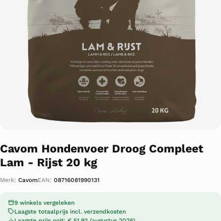
Cavom Hondenvoer Droog Compleet
Lam - Rijst 20 kg
Merk:
Cavom
EAN:
08716081990131
9 winkels vergeleken
Laagste totaalprijs incl. verzendkosten
Laagste prijs ooit: € 51,92 (augustus 2026)