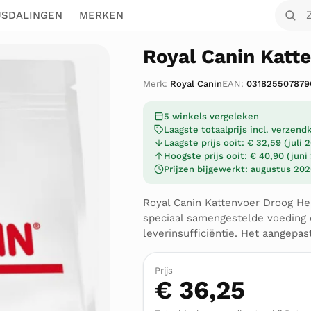
Zoek o
JSDALINGEN
MERKEN
Royal Canin Katt
Merk:
Royal Canin
EAN:
031825507879
5 winkels vergeleken
Laagste totaalprijs incl. verzen
Laagste prijs ooit: € 32,59 (juli 
Hoogste prijs ooit: € 40,90 (juni
Prijzen bijgewerkt: augustus 20
Royal Canin Kattenvoer Droog He
speciaal samengestelde voeding d
leverinsufficiëntie. Het aangepas
Prijs
€ 36,25