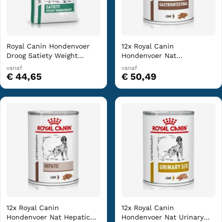
Royal Canin Hondenvoer
12x Royal Canin
Droog Satiety Weight
Hondenvoer Nat
Management 6 kg
Gastrointestinal 400 gr
vanaf
vanaf
€ 44,65
€ 50,49
12x Royal Canin
12x Royal Canin
Hondenvoer Nat Hepatic
Hondenvoer Nat Urinary