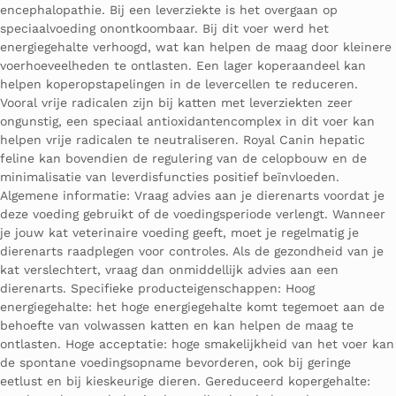
encephalopathie. Bij een leverziekte is het overgaan op
speciaalvoeding onontkoombaar. Bij dit voer werd het
energiegehalte verhoogd, wat kan helpen de maag door kleinere
voerhoeveelheden te ontlasten. Een lager koperaandeel kan
helpen koperopstapelingen in de levercellen te reduceren.
Vooral vrije radicalen zijn bij katten met leverziekten zeer
ongunstig, een speciaal antioxidantencomplex in dit voer kan
helpen vrije radicalen te neutraliseren. Royal Canin hepatic
feline kan bovendien de regulering van de celopbouw en de
minimalisatie van leverdisfuncties positief beïnvloeden.
Algemene informatie: Vraag advies aan je dierenarts voordat je
deze voeding gebruikt of de voedingsperiode verlengt. Wanneer
je jouw kat veterinaire voeding geeft, moet je regelmatig je
dierenarts raadplegen voor controles. Als de gezondheid van je
kat verslechtert, vraag dan onmiddellijk advies aan een
dierenarts. Specifieke producteigenschappen: Hoog
energiegehalte: het hoge energiegehalte komt tegemoet aan de
behoefte van volwassen katten en kan helpen de maag te
ontlasten. Hoge acceptatie: hoge smakelijkheid van het voer kan
de spontane voedingsopname bevorderen, ook bij geringe
eetlust en bij kieskeurige dieren. Gereduceerd kopergehalte: