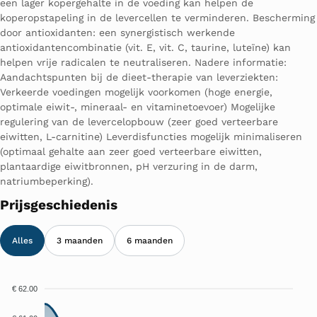
een lager kopergehalte in de voeding kan helpen de
koperopstapeling in de levercellen te verminderen. Bescherming
door antioxidanten: een synergistisch werkende
antioxidantencombinatie (vit. E, vit. C, taurine, luteïne) kan
helpen vrije radicalen te neutraliseren. Nadere informatie:
Aandachtspunten bij de dieet-therapie van leverziekten:
Verkeerde voedingen mogelijk voorkomen (hoge energie,
optimale eiwit-, mineraal- en vitaminetoevoer) Mogelijke
regulering van de levercelopbouw (zeer goed verteerbare
eiwitten, L-carnitine) Leverdisfuncties mogelijk minimaliseren
(optimaal gehalte aan zeer goed verteerbare eiwitten,
plantaardige eiwitbronnen, pH verzuring in de darm,
natriumbeperking).
Prijsgeschiedenis
Alles
3 maanden
6 maanden
€ 62.00