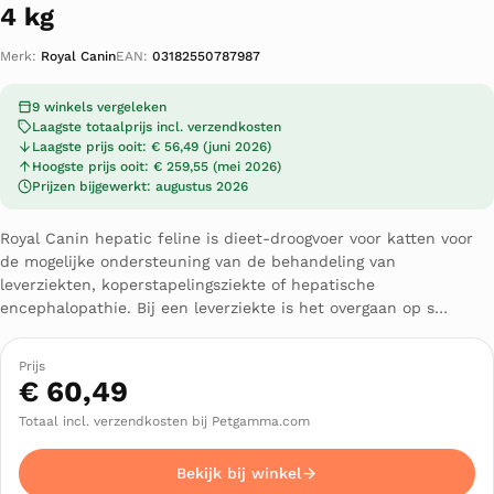
4 kg
Merk:
Royal Canin
EAN:
03182550787987
9 winkels vergeleken
Laagste totaalprijs incl. verzendkosten
Laagste prijs ooit: € 56,49 (juni 2026)
Hoogste prijs ooit: € 259,55 (mei 2026)
Prijzen bijgewerkt: augustus 2026
Royal Canin hepatic feline is dieet-droogvoer voor katten voor
de mogelijke ondersteuning van de behandeling van
leverziekten, koperstapelingsziekte of hepatische
encephalopathie. Bij een leverziekte is het overgaan op s…
Prijs
€ 60,49
Totaal incl. verzendkosten bij Petgamma.com
Bekijk bij winkel