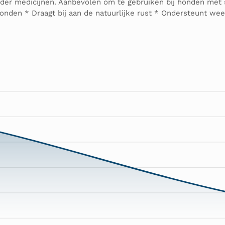
der medicijnen. Aanbevolen om te gebruiken bij honden met str
 honden * Draagt bij aan de natuurlijke rust * Ondersteunt w