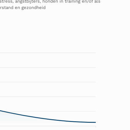
ess, angstbijters, honden in training en/of als
eerstand en gezondheid