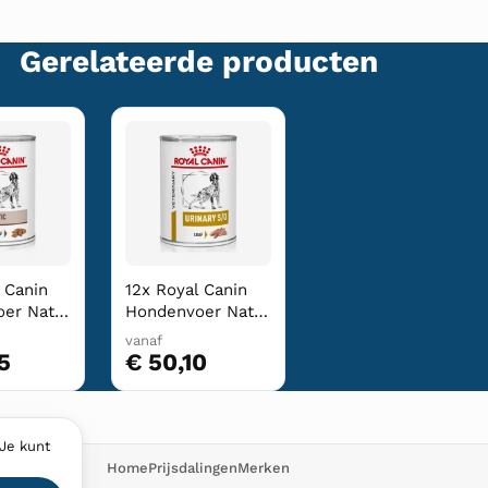
Gerelateerde producten
 Canin
12x Royal Canin
er Nat
Hondenvoer Nat
20 gr
Urinary S/O 410 gr
vanaf
5
€ 50,10
Je kunt
Home
Prijsdalingen
Merken