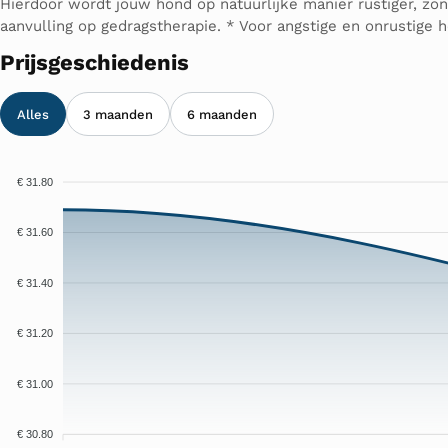
Hierdoor wordt jouw hond op natuurlijke manier rustiger, zon
aanvulling op gedragstherapie. * Voor angstige en onrustige
Prijsgeschiedenis
Alles
3 maanden
6 maanden
€ 31.80
€ 31.60
€ 31.40
€ 31.20
€ 31.00
€ 30.80