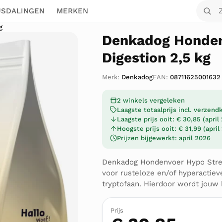
Zoek o
JSDALINGEN
MERKEN
g
Denkadog Honden
Digestion 2,5 kg
Merk:
Denkadog
EAN:
08711625001632
2 winkels vergeleken
Laagste totaalprijs incl. verzen
Laagste prijs ooit: € 30,85 (april
Hoogste prijs ooit: € 31,99 (april
Prijzen bijgewerkt: april 2026
Denkadog Hondenvoer Hypo Stres
voor rusteloze en/of hyperactie
tryptofaan. Hierdoor wordt jouw 
Prijs