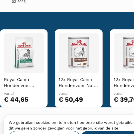
03-2026
Royal Canin
12x Royal Canin
12x Royal
Hondenvoer
Hondenvoer Nat
Hondenvo
Droog Satiety
Gastrointestinal
Hepatic 4
vanaf
vanaf
vanaf
Weight
400 gr
€ 44,65
€ 50,49
€ 39,7
Management 6 kg
We gebruiken cookies om te meten hoe onze site wordt gebruikt. 
dit weigeren zonder gevolgen voor het gebruik van de site.