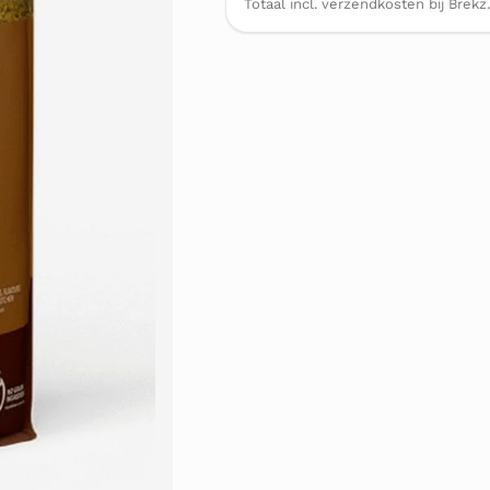
Totaal incl. verzendkosten bij Brekz.