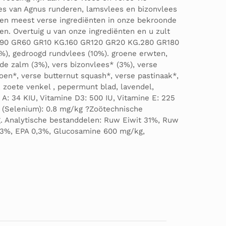
s van Agnus runderen, lamsvlees en bizonvlees
 en meest verse ingrediënten in onze bekroonde
. Overtuig u van onze ingrediënten en u zult
90 GR60 GR10 KG.160 GR120 GR20 KG.280 GR180
, gedroogd rundvlees (10%). groene erwten,
gde zalm (3%), vers bizonvlees* (3%), verse
oen*, verse butternut squash*, verse pastinaak*,
 zoete venkel , pepermunt blad, lavendel,
 A: 34 KIU, Vitamine D3: 500 IU, Vitamine E: 225
E8 (Selenium): 0.8 mg/kg ?Zoötechnische
. Analytische bestanddelen: Ruw Eiwit 31%, Ruw
,3%, EPA 0,3%, Glucosamine 600 mg/kg,