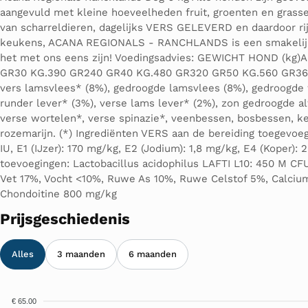
aangevuld met kleine hoeveelheden fruit, groenten en gras
van scharreldieren, dagelijks VERS GELEVERD en daardoor r
keukens, ACANA REGIONALS - RANCHLANDS is een smakelijke m
het met ons eens zijn! Voedingsadvies: GEWICHT HOND (k
GR30 KG.390 GR240 GR40 KG.480 GR320 GR50 KG.560 GR360 G
vers lamsvlees* (8%), gedroogde lamsvlees (8%), gedroogde wi
runder lever* (3%), verse lams lever* (2%), zon gedroogde al
verse wortelen*, verse spinazie*, veenbessen, bosbessen, ke
rozemarijn. (*) Ingrediënten VERS aan de bereiding toegevoeg
IU, E1 (IJzer): 170 mg/kg, E2 (Jodium): 1,8 mg/kg, E4 (Koper
toevoegingen: Lactobacillus acidophilus LAFTI L10: 450 M C
Vet 17%, Vocht <10%, Ruwe As 10%, Ruwe Celstof 5%, Calciu
Chondoitine 800 mg/kg
Prijsgeschiedenis
Alles
3 maanden
6 maanden
€ 65.00