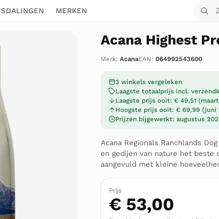
Zoek o
JSDALINGEN
MERKEN
Acana Highest Pr
Merk:
Acana
EAN:
064992543600
3 winkels vergeleken
Laagste totaalprijs incl. verzen
Laagste prijs ooit: € 49,51 (maar
Hoogste prijs ooit: € 69,99 (juni
Prijzen bijgewerkt: augustus 20
Acana Regionals Ranchlands Dog 6
en gedijen van nature het beste o
aangevuld met kleine hoeveelhed
Prijs
€ 53,00