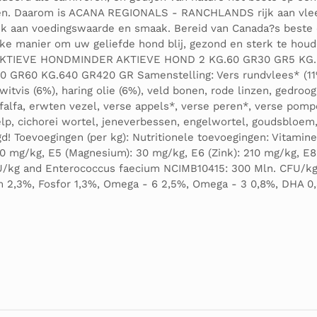
sen. Daarom is ACANA REGIONALS - RANCHLANDS rijk aan vlee
ijk aan voedingswaarde en smaak. Bereid van Canada?s beste
anier om uw geliefde hond blij, gezond en sterk te houden
g)AKTIEVE HONDMINDER AKTIEVE HOND 2 KG.60 GR30 GR5 KG.
R60 KG.640 GR420 GR Samenstelling: Vers rundvlees* (11%)
tvis (6%), haring olie (6%), veld bonen, rode linzen, gedroo
falfa, erwten vezel, verse appels*, verse peren*, verse pomp
lp, cichorei wortel, jeneverbessen, engelwortel, goudsbloem,
d! Toevoegingen (per kg): Nutritionele toevoegingen: Vitamine
): 20 mg/kg, E5 (Magnesium): 30 mg/kg, E6 (Zink): 210 mg/kg, 
FU/kg and Enterococcus faecium NCIMB10415: 300 Mln. CFU/kg
m 2,3%, Fosfor 1,3%, Omega - 6 2,5%, Omega - 3 0,8%, DHA 0