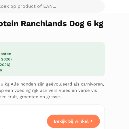
p product of EAN...
otein Ranchlands Dog 6 kg
dkosten
t 2026)
 2026)
26
 kg Alle honden zijn geëvolueerd als carnivoren,
p een voeding rijk aan vers vlees en verse vis
en fruit, groenten en grasse…
Bekijk bij winkel