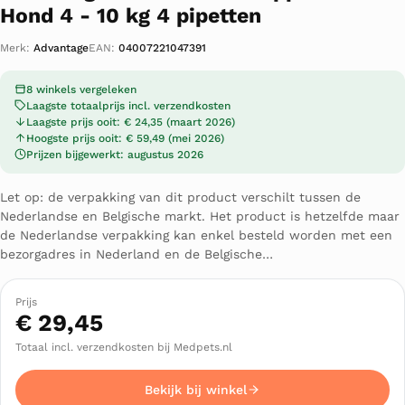
Hond 4 - 10 kg 4 pipetten
Merk:
Advantage
EAN:
04007221047391
8 winkels vergeleken
Laagste totaalprijs incl. verzendkosten
Laagste prijs ooit: € 24,35 (maart 2026)
Hoogste prijs ooit: € 59,49 (mei 2026)
Prijzen bijgewerkt: augustus 2026
Let op: de verpakking van dit product verschilt tussen de
Nederlandse en Belgische markt. Het product is hetzelfde maar
de Nederlandse verpakking kan enkel besteld worden met een
bezorgadres in Nederland en de Belgische…
Prijs
€ 29,45
Totaal incl. verzendkosten bij Medpets.nl
Bekijk bij winkel