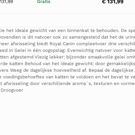
€ 131,99
131,99
Gratis
atie het ideale gewicht van een binnenkat te behouden. De sp
 Bovendien is dit natvoer ook zo samengesteld dat het de ur
eer afwisseling biedt Royal Canin compleetvoer drie verschi
ised in Gelei in één oogopslag: Evenwichtig natvoer voor kat
atten afgestemd Vlezig lekker: bijzonder smaakvolle gelei om
erde katten Behoud van het ideale gewicht: door gemakkelijk
ers Weeg de dagelijkse hoeveelheid af. Bepaal de dagelijkse 
e voedingsbehoeftes van katten te voldoen en het bevat te ve
t afwisseling door verschillende aroma´s, texturen en vorme
7 Droogvoer