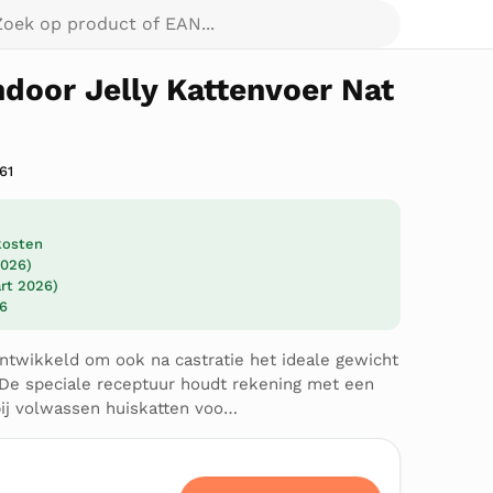
p product of EAN...
ndoor Jelly Kattenvoer Nat
61
dkosten
2026)
art 2026)
26
 ontwikkeld om ook na castratie het ideale gewicht
De speciale receptuur houdt rekening met een
 bij volwassen huiskatten voo…