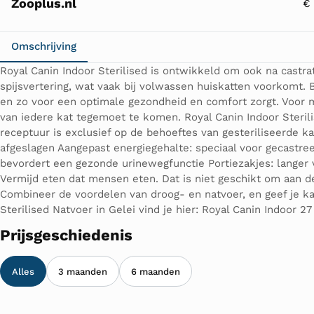
Zooplus.nl
€ 
Omschrijving
Royal Canin Indoor Sterilised is ontwikkeld om ook na castr
spijsvertering, wat vaak bij volwassen huiskatten voorkomt.
en zo voor een optimale gezondheid en comfort zorgt. Voor m
van iedere kat tegemoet te komen. Royal Canin Indoor Steril
receptuur is exclusief op de behoeftes van gesteriliseerde k
afgeslagen Aangepast energiegehalte: speciaal voor gecastre
bevordert een gezonde urinewegfunctie Portiezakjes: langer v
Vermijd eten dat mensen eten. Dat is niet geschikt om aan d
Combineer de voordelen van droog- en natvoer, en geef je ka
Sterilised Natvoer in Gelei vind je hier: Royal Canin Indoor 2
Prijsgeschiedenis
Alles
3 maanden
6 maanden