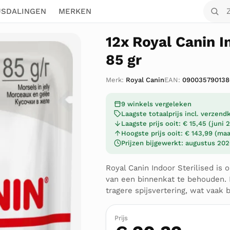
Zoek o
JSDALINGEN
MERKEN
12x Royal Canin I
85 gr
Merk:
Royal Canin
EAN:
090035790138
9 winkels vergeleken
Laagste totaalprijs incl. verzen
Laagste prijs ooit: € 15,45 (juni 
Hoogste prijs ooit: € 143,99 (ma
Prijzen bijgewerkt: augustus 20
Royal Canin Indoor Sterilised is
van een binnenkat te behouden. 
tragere spijsvertering, wat vaak
Prijs