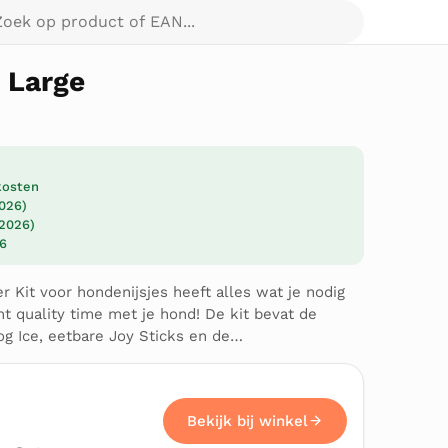
p product of EAN...
 Large
dkosten
2026)
 2026)
26
r Kit voor hondenijsjes heeft alles wat je nodig
 quality time met je hond! De kit bevat de
og Ice, eetbare Joy Sticks en de…
Bekijk bij winkel