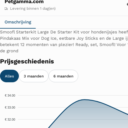
Petgamma.com
Levering binnen 1 dag(en)
Omschrijving
Smoofl Starterkit Large De Starter Kit voor hondenijsjes hee
Pindakaas Mix voor Dog Ice, eetbare Joy Sticks en de Large ij
betekent 12 momenten van plezier! Ready, set, Smoofl! Voor 
de grond
Prijsgeschiedenis
Alles
3 maanden
6 maanden
€ 34.00
€ 33.00
€ 32.00