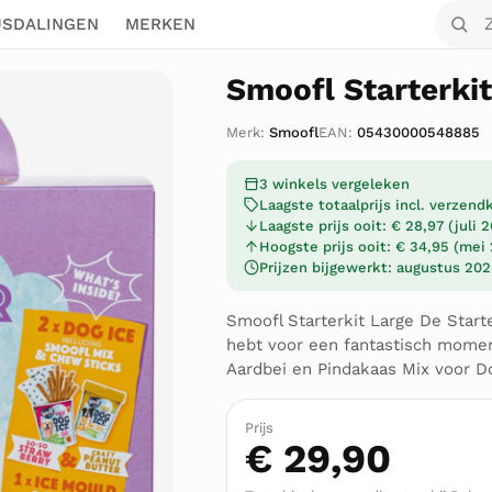
Zoek o
JSDALINGEN
MERKEN
Smoofl Starterkit
Merk:
Smoofl
EAN:
05430000548885
3 winkels vergeleken
Laagste totaalprijs incl. verzen
Laagste prijs ooit: € 28,97 (juli 
Hoogste prijs ooit: € 34,95 (mei
Prijzen bijgewerkt: augustus 20
Smoofl Starterkit Large De Starte
hebt voor een fantastisch moment
Aardbei en Pindakaas Mix voor D
Prijs
€ 29,90