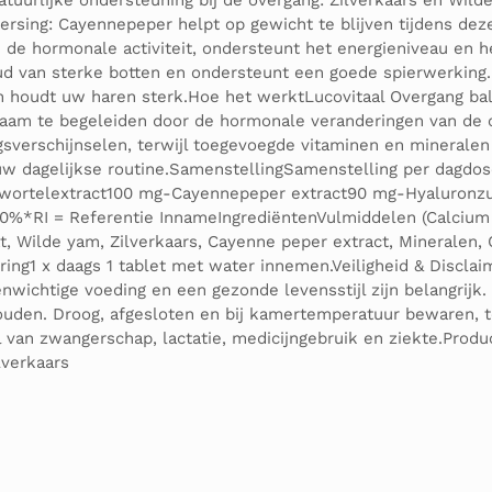
Natuurlijke ondersteuning bij de overgang: Zilverkaars en Wil
rsing: Cayennepeper helpt op gewicht te blijven tijdens de
van de hormonale activiteit, ondersteunt het energieniveau e
ud van sterke botten en ondersteunt een goede spierwerking.G
 houdt uw haren sterk.Hoe het werktLucovitaal Overgang bal
haam te begeleiden door de hormonale veranderingen van de 
gsverschijnselen, terwijl toegevoegde vitaminen en minerale
w dagelijkse routine.SamenstellingSamenstelling per dagdos
 wortelextract100 mg-Cayennepeper extract90 mg-Hyaluronz
I = Referentie InnameIngrediëntenVulmiddelen (Calcium car
, Wilde yam, Zilverkaars, Cayenne peper extract, Mineralen, 
ring1 x daags 1 tablet met water innemen.Veiligheid & Discla
enwichtige voeding en een gezonde levensstijl zijn belangrij
ouden. Droog, afgesloten en bij kamertemperatuur bewaren, t
van zwangerschap, lactatie, medicijngebruik en ziekte.Produ
lverkaars