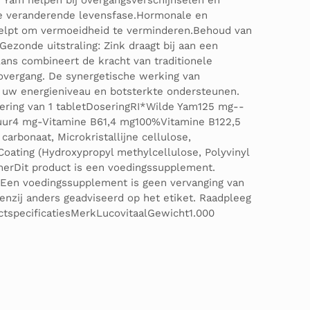
de Yam helpen bij overgangsverschijnselen en
ze veranderende levensfase.Hormonale en
n helpt om vermoeidheid te verminderen.Behoud van
ezonde uitstraling: Zink draagt bij aan een
ans combineert de kracht van traditionele
overgang. De synergetische werking van
n uw energieniveau en botsterkte ondersteunen.
ering van 1 tabletDoseringRI*Wilde Yam125 mg--
uur4 mg-Vitamine B61,4 mg100%Vitamine B122,5
bonaat, Microkristallijne cellulose,
Coating (Hydroxypropyl methylcellulose, Polyvinyl
imerDit product is een voedingssupplement.
k. Een voedingssupplement is geen vervanging van
enzij anders geadviseerd op het etiket. Raadpleeg
ctspecificatiesMerkLucovitaalGewicht1.000