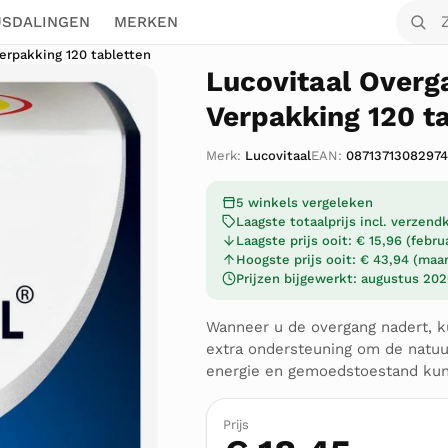
Zoek o
JSDALINGEN
MERKEN
erpakking 120 tabletten
Lucovitaal Overg
Verpakking 120 t
Merk:
Lucovitaal
EAN:
08713713082974
5 winkels vergeleken
Laagste totaalprijs incl. verzen
Laagste prijs ooit: € 15,96 (febru
Hoogste prijs ooit: € 43,94 (maa
Prijzen bijgewerkt: augustus 20
Wanneer u de overgang nadert, k
extra ondersteuning om de natuu
energie en gemoedstoestand kun
Prijs