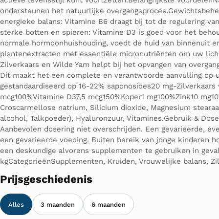
actieve levensstijl kunt voortzetten.Belangrijkste voordelen
ondersteunen het natuurlijke overgangsproces.Gewichtsbehee
energieke balans: Vitamine B6 draagt bij tot de regulering 
sterke botten en spieren: Vitamine D3 is goed voor het beho
normale hormoonhuishouding, voedt de huid van binnenuit en
plantenextracten met essentiële micronutriënten om uw lic
Zilverkaars en Wilde Yam helpt bij het opvangen van overgan
Dit maakt het een complete en verantwoorde aanvulling op u
gestandaardiseerd op 16-22% saponosides20 mg-Zilverkaars
mcg100%Vitamine D37,5 mcg150%Koper1 mg100%Zink10 mg100%*R
Croscarmellose natrium, Silicium dioxide, Magnesium stearaat
alcohol, Talkpoeder), Hyaluronzuur, Vitamines.Gebruik & Dose
Aanbevolen dosering niet overschrijden. Een gevarieerde, ev
een gevarieerde voeding. Buiten bereik van jonge kinderen h
een deskundige alvorens supplementen te gebruiken in geval 
kgCategorieënSupplementen, Kruiden, Vrouwelijke balans, Zi
Prijsgeschiedenis
Alles
3 maanden
6 maanden