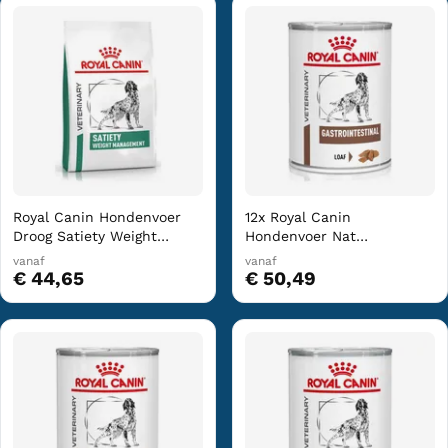
Royal Canin Hondenvoer
12x Royal Canin
Droog Satiety Weight
Hondenvoer Nat
Management 6 kg
Gastrointestinal 400 gr
vanaf
vanaf
€ 44,65
€ 50,49