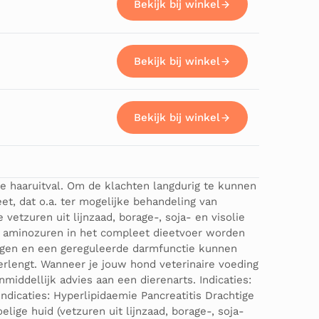
Bekijk bij winkel
Bekijk bij winkel
Bekijk bij winkel
ge haaruitval. Om de klachten langdurig te kunnen
et, dat o.a. ter mogelijke behandeling van
etzuren uit lijnzaad, borage-, soja- en visolie
en aminozuren in het compleet dieetvoer worden
igen en een gereguleerde darmfunctie kunnen
erlengt. Wanneer je jouw hond veterinaire voeding
middellijk advies aan een dierenarts. Indicaties:
dicaties: Hyperlipidaemie Pancreatitis Drachtige
ige huid (vetzuren uit lijnzaad, borage-, soja-