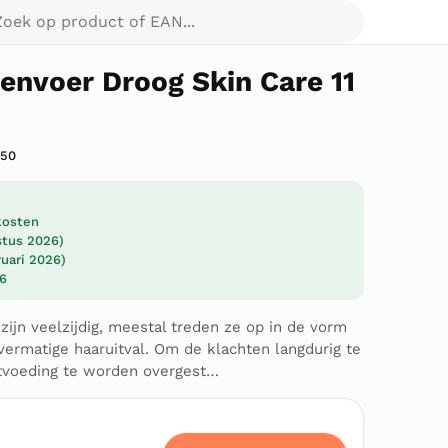
p product of EAN...
envoer Droog Skin Care 11
450
dkosten
ustus 2026)
ruari 2026)
26
jn veelzijdig, meestal treden ze op in de vorm
overmatige haaruitval. Om de klachten langdurig te
etvoeding te worden overgest…