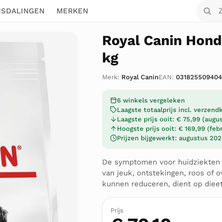
Zoek o
JSDALINGEN
MERKEN
Royal Canin Hond
kg
Merk:
Royal Canin
EAN:
03182550940
6 winkels vergeleken
Laagste totaalprijs incl. verzen
Laagste prijs ooit: € 75,99 (aug
Hoogste prijs ooit: € 169,99 (feb
Prijzen bijgewerkt: augustus 20
De symptomen voor huidziekten zi
van jeuk, ontstekingen, roos of 
kunnen reduceren, dient op die
Prijs