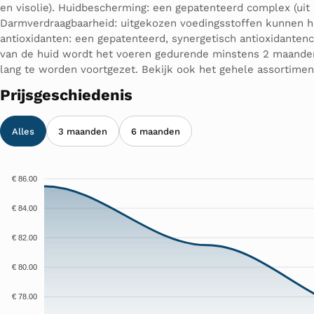
en visolie). Huidbescherming: een gepatenteerd complex (uit
Darmverdraagbaarheid: uitgekozen voedingsstoffen kunnen h
antioxidanten: een gepatenteerd, synergetisch antioxidanten
van de huid wordt het voeren gedurende minstens 2 maanden 
lang te worden voortgezet. Bekijk ook het gehele assortiment
Prijsgeschiedenis
Alles
3 maanden
6 maanden
€ 86.00
€ 84.00
€ 82.00
€ 80.00
€ 78.00