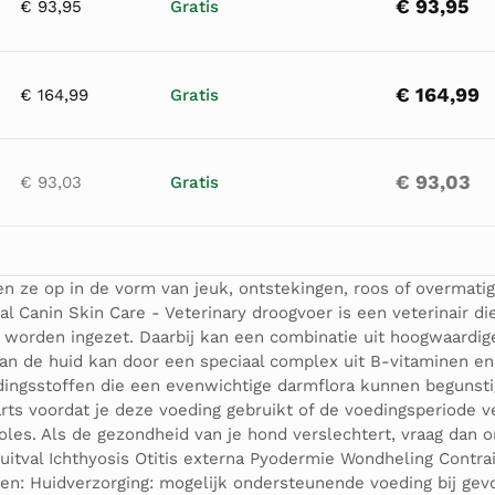
€ 93,95
€ 93,95
Gratis
€ 164,99
€ 164,99
Gratis
€ 93,03
€ 93,03
Gratis
en ze op in de vorm van jeuk, ontstekingen, roos of overmati
 Canin Skin Care - Veterinary droogvoer is een veterinair die
worden ingezet. Daarbij kan een combinatie uit hoogwaardige v
 van de huid kan door een speciaal complex uit B-vitaminen 
dingsstoffen die een evenwichtige darmflora kunnen begunst
rts voordat je deze voeding gebruikt of de voedingsperiode v
oles. Als de gezondheid van je hond verslechtert, vraag dan on
tval Ichthyosis Otitis externa Pyodermie Wondheling Contrain
: Huidverzorging: mogelijk ondersteunende voeding bij gevoel