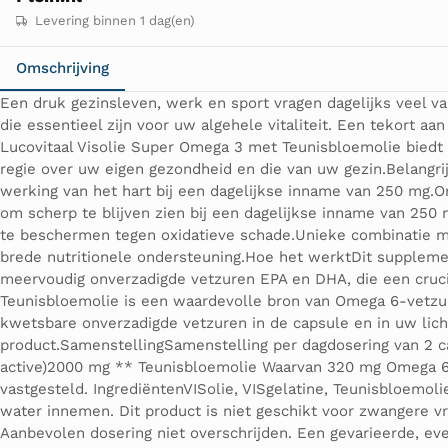
Levering binnen 1 dag(en)
Omschrijving
Een druk gezinsleven, werk en sport vragen dagelijks veel v
die essentieel zijn voor uw algehele vitaliteit. Een tekort
Lucovitaal Visolie Super Omega 3 met Teunisbloemolie biedt
regie over uw eigen gezondheid en die van uw gezin.Belangr
werking van het hart bij een dagelijkse inname van 250 mg.
om scherp te blijven zien bij een dagelijkse inname van 250
te beschermen tegen oxidatieve schade.Unieke combinatie 
brede nutritionele ondersteuning.Hoe het werktDit supplement
meervoudig onverzadigde vetzuren EPA en DHA, die een crucia
Teunisbloemolie is een waardevolle bron van Omega 6-vetzu
kwetsbare onverzadigde vetzuren in de capsule en in uw lich
product.SamenstellingSamenstelling per dagdosering van 2 
active)2000 mg ** Teunisbloemolie Waarvan 320 mg Omega 6
vastgesteld. IngrediëntenVISolie, VISgelatine, Teunisbloemol
water innemen. Dit product is niet geschikt voor zwangere v
Aanbevolen dosering niet overschrijden. Een gevarieerde, ev