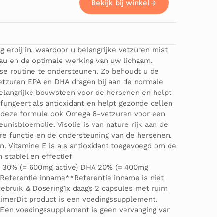
Bekijk bij winkel
 erbij in, waardoor u belangrijke vetzuren mist
veau en de optimale werking van uw lichaam.
se routine te ondersteunen. Zo behoudt u de
vetzuren EPA en DHA dragen bij aan de normale
belangrijke bouwsteen voor de hersenen en helpt
fungeert als antioxidant en helpt gezonde cellen
t deze formule ook Omega 6-vetzuren voor een
nisbloemolie. Visolie is van nature rijk aan de
re functie en de ondersteuning van de hersenen.
 Vitamine E is als antioxidant toegevoegd om de
stabiel en effectief
A 30% (= 600mg active) DHA 20% (= 400mg
Referentie inname**Referentie inname is niet
.Gebruik & Dosering1x daags 2 capsules met ruim
aimerDit product is een voedingssupplement.
k. Een voedingssupplement is geen vervanging van