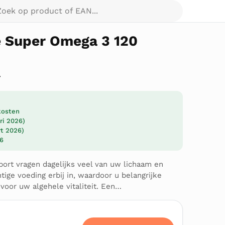
p product of EAN...
ie Super Omega 3 120
7
dkosten
ari 2026)
rt 2026)
26
ort vragen dagelijks veel van uw lichaam en
ige voeding erbij in, waardoor u belangrijke
 voor uw algehele vitaliteit. Een…