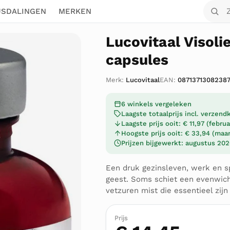
Zoek o
JSDALINGEN
MERKEN
Lucovitaal Visol
capsules
Merk:
Lucovitaal
EAN:
0871371308238
6 winkels vergeleken
Laagste totaalprijs incl. verzen
Laagste prijs ooit: € 11,97 (febru
Hoogste prijs ooit: € 33,94 (maa
Prijzen bijgewerkt: augustus 20
Een druk gezinsleven, werk en sp
geest. Soms schiet een evenwicht
vetzuren mist die essentieel zijn
Prijs