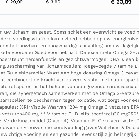
€ 33,89
€ 29,99
€ 3,90
an uw lichaam en geest. Soms schiet een evenwichtige voeding
 aan deze voedingsstoffen kan invloed hebben op uw energieni
 een betrouwbare en hoogwaardige aanvulling om uw dagelijk
ijkste voordelenGoed voor het hart: De essentiële Omega 3-
Ondersteunt hersenfunctie en gezichtsvermogen: DHA is een 
 mg.Bescherming van lichaamscellen: Toegevoegde Vitamine E 
met Teunisbloemolie: Naast een hoge dosering Omega 3 beva
 combineert de kracht van zuivere visolie met natuurlijke teu
le rol spelen bij het behoud van een gezonde cardiovasculai
ren, die synergetisch samenwerken met de Omega 3-vetzuren.
aamscellen te beschermen tegen oxidatie, wat zorgt voor een 
capsules: %RI*Visolie Waarvan 1204 mg Omega 3 vetzuren EP
 vetzuren400 mg ** Vitamine E (D-alfa-tocoferol)30 mg250*
ie, Verdikkingsmiddel (Glycerol), Vitamine E, Gezuiverd water
rouwen en vrouwen die borstvoeding geven.Veiligheid & Discl
enwichtige voeding en een gezonde levensstijl zijn belangrij