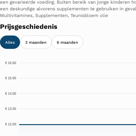
een gevarieerde voeding. Buiten bereik van jonge kinderen h
een deskundige alvorens supplementen te gebruiken in geval
Multivitamines, Supplementen, Teunisbloem olie
Prijsgeschiedenis
Alles
3 maanden
6 maanden
€ 16.00
€ 15.00
€ 14.00
€ 13.00
€ 12.00