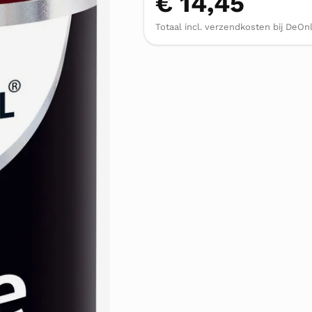
€ 14,45
Totaal incl. verzendkosten bij DeOnl