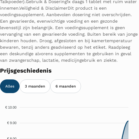
Talkpoeder).Gebruik & Dosering1x daags 1 tablet met ruim water
innemen.Veiligheid & DisclaimerDit product is een
voedingssupplement. Aanbevolen dosering niet overschrijden.
Een gevarieerde, evenwichtige voeding en een gezonde
levensstijl zijn belangrijk. Een voedingssupplement is geen
vervanging van een gevarieerde voeding. Buiten bereik van jonge
kinderen houden. Droog, afgesloten en bij kamertemperatuur
bewaren, tenzij anders geadviseerd op het etiket. Raadpleeg
een deskundige alvorens supplementen te gebruiken in geval
van zwangerschap, lactatie, medicijngebruik en ziekte.
Prijsgeschiedenis
Alles
3 maanden
6 maanden
€ 10.00
€ 9.00
€ 8.00