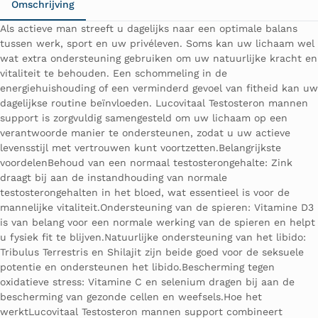
Omschrijving
Als actieve man streeft u dagelijks naar een optimale balans
tussen werk, sport en uw privéleven. Soms kan uw lichaam wel
wat extra ondersteuning gebruiken om uw natuurlijke kracht en
vitaliteit te behouden. Een schommeling in de
energiehuishouding of een verminderd gevoel van fitheid kan uw
dagelijkse routine beïnvloeden. Lucovitaal Testosteron mannen
support is zorgvuldig samengesteld om uw lichaam op een
verantwoorde manier te ondersteunen, zodat u uw actieve
levensstijl met vertrouwen kunt voortzetten.Belangrijkste
voordelenBehoud van een normaal testosterongehalte: Zink
draagt bij aan de instandhouding van normale
testosterongehalten in het bloed, wat essentieel is voor de
mannelijke vitaliteit.Ondersteuning van de spieren: Vitamine D3
is van belang voor een normale werking van de spieren en helpt
u fysiek fit te blijven.Natuurlijke ondersteuning van het libido:
Tribulus Terrestris en Shilajit zijn beide goed voor de seksuele
potentie en ondersteunen het libido.Bescherming tegen
oxidatieve stress: Vitamine C en selenium dragen bij aan de
bescherming van gezonde cellen en weefsels.Hoe het
werktLucovitaal Testosteron mannen support combineert