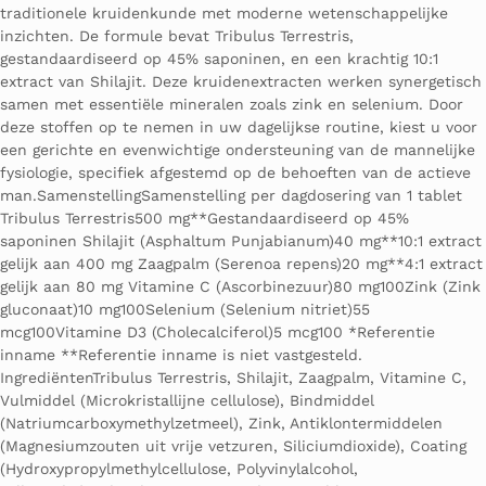
traditionele kruidenkunde met moderne wetenschappelijke
inzichten. De formule bevat Tribulus Terrestris,
gestandaardiseerd op 45% saponinen, en een krachtig 10:1
extract van Shilajit. Deze kruidenextracten werken synergetisch
samen met essentiële mineralen zoals zink en selenium. Door
deze stoffen op te nemen in uw dagelijkse routine, kiest u voor
een gerichte en evenwichtige ondersteuning van de mannelijke
fysiologie, specifiek afgestemd op de behoeften van de actieve
man.SamenstellingSamenstelling per dagdosering van 1 tablet
Tribulus Terrestris500 mg**Gestandaardiseerd op 45%
saponinen Shilajit (Asphaltum Punjabianum)40 mg**10:1 extract
gelijk aan 400 mg Zaagpalm (Serenoa repens)20 mg**4:1 extract
gelijk aan 80 mg Vitamine C (Ascorbinezuur)80 mg100Zink (Zink
gluconaat)10 mg100Selenium (Selenium nitriet)55
mcg100Vitamine D3 (Cholecalciferol)5 mcg100 *Referentie
inname **Referentie inname is niet vastgesteld.
IngrediëntenTribulus Terrestris, Shilajit, Zaagpalm, Vitamine C,
Vulmiddel (Microkristallijne cellulose), Bindmiddel
(Natriumcarboxymethylzetmeel), Zink, Antiklontermiddelen
(Magnesiumzouten uit vrije vetzuren, Siliciumdioxide), Coating
(Hydroxypropylmethylcellulose, Polyvinylalcohol,