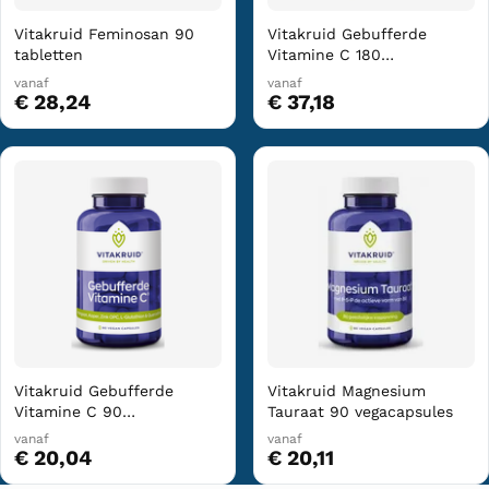
Vitakruid Feminosan 90
Vitakruid Gebufferde
tabletten
Vitamine C 180
vegacapsules
vanaf
vanaf
€ 28,24
€ 37,18
Vitakruid Gebufferde
Vitakruid Magnesium
Vitamine C 90
Tauraat 90 vegacapsules
vegacapsules
vanaf
vanaf
€ 20,04
€ 20,11