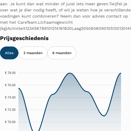
aan. Je kunt dan wat minder of juist iets meer geven.Twijfel je
over wat je dier nodig heeft, of wil je weten hoe je verschillende
voedingen kunt combineren? Neem dan voor advies contact op
met het CareTeam.Lichaamsgewicht
(kg)Activiteit123456789101214161820Laag305065809010512013
Prijsgeschiedenis
Alles
3 maanden
6 maanden
€ 78.00
€ 76.00
€ 74.00
€ 72.00
€ 70.00