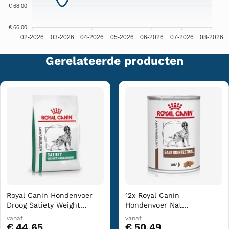
€ 68.00
€ 66.00
02-2026
03-2026
04-2026
05-2026
06-2026
07-2026
08-2026
Gerelateerde producten
Royal Canin Hondenvoer
12x Royal Canin
Droog Satiety Weight
Hondenvoer Nat
Management 6 kg
Gastrointestinal 400 gr
vanaf
vanaf
€ 44,65
€ 50,49