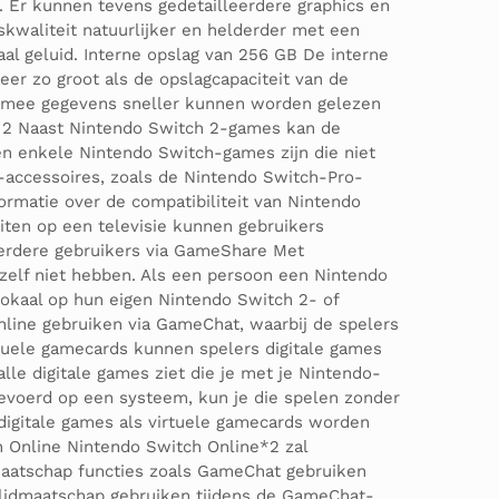
. Er kunnen tevens gedetailleerdere graphics en
skwaliteit natuurlijker en helderder met een
al geluid. Interne opslag van 256 GB De interne
er zo groot als de opslagcapaciteit van de
armee gegevens sneller kunnen worden gelezen
h 2 Naast Nintendo Switch 2-games kan de
en enkele Nintendo Switch-games zijn die niet
-accessoires, zoals de Nintendo Switch-Pro-
ormatie over de compatibiliteit van Nintendo
ten op een televisie kunnen gebruikers
eerdere gebruikers via GameShare Met
elf niet hebben. Als een persoon een Nintendo
okaal op hun eigen Nintendo Switch 2- of
ine gebruiken via GameChat, waarbij de spelers
tuele gamecards kunnen spelers digitale games
le digitale games ziet die je met je Nintendo-
gevoerd op een systeem, kun je die spelen zonder
digitale games als virtuele gamecards worden
h Online Nintendo Switch Online*2 zal
maatschap functies zoals GameChat gebruiken
-lidmaatschap gebruiken tijdens de GameChat-