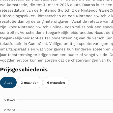
welkomstactie, die tot 31 maart 2026 duurt. Daarna is er e
releasedatum van de Nintendo Switch 2 de Nintendo GameCub
Uitbreidingspakket-lidmaatschap en een Nintendo Switch 2
resolutie dan bij de originele uitgaven. Vanaf de release v
zijn. Voor Nintendo Switch Online-leden zal er ook een spec
controller. Verscheidene toegankelijkheidsfuncties Naast de
toegankelijkheidsopties ter ondersteuning van de verschillen
tekstfunctie in GameChat. Veilige, prettige speelervaringen
smartapparaat zien wat voor games hun kinderen spelen en w
jaar toestemming te krijgen van een ouder of voogd via de '
voogden ervoor kunnen zorgen dat de chatervaringen van hun 
Prijsgeschiedenis
Alles
3 maanden
6 maanden
€ 560.00
€ 550.00