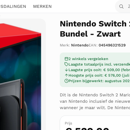
Zoek o
JSDALINGEN
MERKEN
t
Nintendo Switch 
Bundel - Zwart
Merk:
Nintendo
EAN:
045496321529
2 winkels vergeleken
Laagste totaalprijs incl. verzen
Laagste prijs ooit: € 509,00 (feb
Hoogste prijs ooit: € 576,00 (jul
Prijzen bijgewerkt: augustus 20
Dit is de Nintendo Switch 2 Mari
van Nintendo inclusief de nieuw
wanneer je maar wilt. De Nintend
Prijs