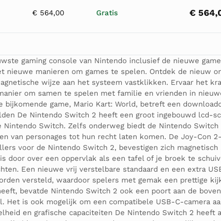
€ 564,
€ 564,00
Gratis
ieuwste gaming console van Nintendo inclusief de nieuwe gam
met nieuwe manieren om games te spelen. Ontdek de nieuw on
gnetische wijze aan het systeem vastklikken. Ervaar het kr
e manier om samen te spelen met familie en vrienden in nie
e bijkomende game, Mario Kart: World, betreft een download
lden De Nintendo Switch 2 heeft een groot ingebouwd lcd-sc
 de Nintendo Switch. Zelfs onderweg biedt de Nintendo Switch
en van personages tot hun recht laten komen. De Joy-Con 2-
ollers voor de Nintendo Switch 2, bevestigen zich magnetisc
is door over een oppervlak als een tafel of je broek te sch
chten. Een nieuwe vrij verstelbare standaard en een extra U
orden versteld, waardoor spelers met gemak een prettige kij
eft, bevatde Nintendo Switch 2 ook een poort aan de bovenk
ijl. Het is ook mogelijk om een compatibele USB-C-camera aa
lheid en grafische capaciteiten De Nintendo Switch 2 heeft a