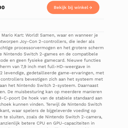
00
Bekijk bij winkel
e Mario Kart: World! Samen, waar en wanneer je
tworpen Joy-Con 2-controllers, die ieder als
achtige processorvermogen en het grotere scherm
uwe Nintendo Switch 2-games en de compatibele
code en geen fysieke gamecard. Nieuwe functies
herm van 7,9 inch met full-HD-weergave in
 2 levendige, gedetailleerde game-ervaringen, met
controllers bevestigen zich aan het systeem met
h aan het Nintendo Switch 2-systeem. Daarnaast
uiven. De muisbesturing kan op meerdere manieren
SB-C-poort De hoek van de stabiele standaard aan
khoek kunnen vinden. Terwijl de Nintendo Switch
ant, waar spelers de bijgeleverde voeding op
n te sluiten, zoals de Nintendo Switch 2-camera,
anzienlijk betere CPU en GPU-capaciteiten in