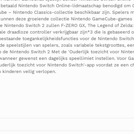
en betaald Nintendo Switch Online-lidmaatschap benodigd om 
e – Nintendo Classics-collectie beschikbaar zijn. Spelers 
 kunnen deze groeiende collectie Nintendo GameCube-games 
an de Nintendo Switch 2 zullen F-ZERO GX, The Legend of Zel
iale draadloze controller verkrijgbaar zijn*3 die is gebasee
 bestaande toegankelijkheidsfuncties voor de Nintendo Switch
de speelstijlen van spelers, zoals variabele tekstgroottes, e
 op de Nintendo Switch 2 Met de 'Ouderlijk toezicht voor Nin
anneer gewenst een dagelijks speellimiet instellen. Voor Ga
Ouderlijk toezicht voor Nintendo Switch'-app voordat ze een
kinderen veilig verlopen.