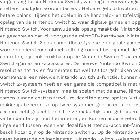
vergelijking tot de Nintendo Switch, wat hogere verwerking
snellere laadtijden worden bereikt. Heldere geluidskwaliteit
betere balans. Tijdens het spelen in de handheld- en tafelst
opslag van de Nintendo Switch 2, waar digitale games en op
Nintendo Switch. Voor aanvullende opslag maakt de Nintend
en geschreven dan bij voorgaande microSD-kaarttypes. Nint
Nintendo Switch 2 ook compatibele fysieke en digitale games
worden ondersteund of niet volledig compatibel zijn met de
controller, zijn ook bruikbaar op de Nintendo Switch 2 via e
Switch-games en -accessoires. De nieuwe Nintendo Switch 2-
resoluties tot 4K en framerates tot wel 120 fps gebruiken 
GameShare, een nieuwe Nintendo Switch 2-functie, kunnen s
Switch 2-systeem heeft en een game die compatibel is met G
Nintendo Switch-systeem mee te spelen met de game. Ninte
samen kunnen chatten terwijl ze dezelfde game spelen. Virt
makkelijk beheren, ze op twee systemen gebruiken of ze zelfs
account hebt gekocht, zodat je ze makkelijk kunt gebruiken 
verbonden te zijn met het internet, en kunnen andere gebru
uitgeleend tussen leden van dezelfde Nintendo-account-fami
beschikbaar zijn op de Nintendo Switch 2. Op de Nintendo 
naast bestaande onlinediensten. Nintendo Switch 2-eigenar