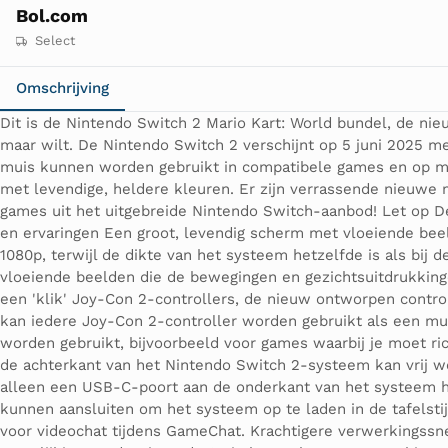
Bol.com
Select
Omschrijving
Dit is de Nintendo Switch 2 Mario Kart: World bundel, de n
maar wilt. De Nintendo Switch 2 verschijnt op 5 juni 2025 
muis kunnen worden gebruikt in compatibele games en op ma
met levendige, heldere kleuren. Er zijn verrassende nieuw
games uit het uitgebreide Nintendo Switch-aanbod! Let op D
en ervaringen Een groot, levendig scherm met vloeiende bee
1080p, terwijl de dikte van het systeem hetzelfde is als bij
vloeiende beelden die de bewegingen en gezichtsuitdrukking
een 'klik' Joy-Con 2-controllers, de nieuw ontworpen contr
kan iedere Joy-Con 2-controller worden gebruikt als een mu
worden gebruikt, bijvoorbeeld voor games waarbij je moet ri
de achterkant van het Nintendo Switch 2-systeem kan vrij w
alleen een USB-C-poort aan de onderkant van het systeem he
kunnen aansluiten om het systeem op te laden in de tafelst
voor videochat tijdens GameChat. Krachtigere verwerkingssne