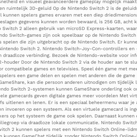
ssnelheid en visueel geavanceerdere gameplay mogelijk maakt
 en ruimtelijk 3D-geluid Op de Nintendo Switch 2 is de geluid
ijl kunnen spelers games ervaren met een diep driedimensiona
geslagen gegevens kunnen worden bewaard, is 256 GB, acht ke
o Switch 2 alleen gebruik van microSD Express-kaarten, wa
endo Switch-games zijn ook speelbaar op de Nintendo Switc
 spelen die zijn uitgebracht op de Nintendo Switch. Er kunn
 Nintendo Switch 2. Nintendo Switch-Joy-Con-controllers en 
en draadloze verbinding. Bezoek de Nintendo-website voor inf
houder Door de Nintendo Switch 2 via de houder aan te slui
voor compatibele games en televisies. Speel één game met m
pelers een game delen en spelen met anderen die de game z
ameShare, kan die persoon anderen uitnodigen om tijdelijk l
ndo Switch 2-systemen kunnen GameShare onderling ook onl
uele gamecards geven digitale games meer voordelen Met vir
 uitlenen en lenen. Er is een speciaal beheermenu waar je al
en invoeren op een systeem. Als een virtuele gamecard is in
ikers op het systeem de game ook spelen. Daarnaast kunnen 
liegroep via draadloze lokale communicatie. Nintendo Switc
Switch 2 kunnen spelers met een Nintendo Switch Online-lid
en kunnen GameChat tijdelijk zonder Nintendo Switch Online